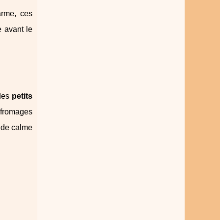
arme, ces
 avant le
 des
petits
, fromages
n de calme