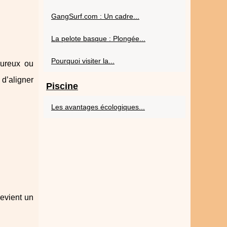
GangSurf.com : Un cadre...
La pelote basque : Plongée...
Pourquoi visiter la...
oureux ou
d’aligner
Piscine
Les avantages écologiques...
devient un