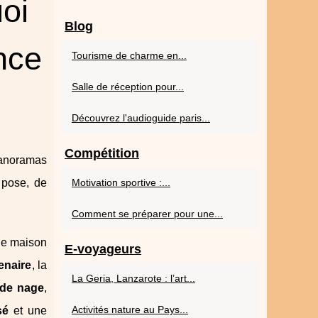
oi
Blog
ence
Tourisme de charme en...
Salle de réception pour...
Découvrez l'audioguide paris...
Compétition
 panoramas
 pose, de
Motivation sportive :...
Comment se préparer pour une...
une maison
E-voyageurs
enaire
, la
La Geria, Lanzarote : l’art...
 de nage
,
Activités nature au Pays...
sé
et une