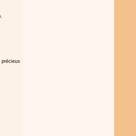
.
t précieux